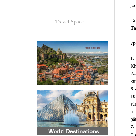
joo
Gr
Travel Space
Ta
7p
1.
Kh
2.
ku
6.
10
sü
ri
pä
7.
* 