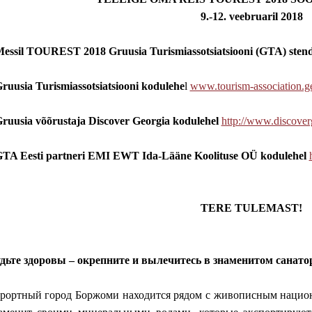
9.-12. veebruaril 2018
Messil TOUREST 2018 Gruusia Turismiassotsiatsiooni (GTA) stend
Gruusia Turismiassotsiatsiooni kodulehe
l
www.tourism-association.g
ruusia võõrustaja Discover Georgia kodulehel
http://www.discover
GTA Eesti partneri EMI EWT Ida-Lääne Koolituse OÜ kodulehel
TERE TULEMAST!
дьте здоровы – окрепните и вылечитесь в знаменитом санат
рортный город Боржоми находится рядом с живописным нацио