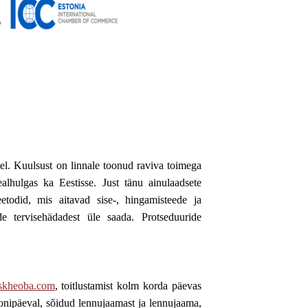
el. Kuulsust on linnale toonud raviva toimega
alhulgas ka Eestisse. Just tänu ainulaadsete
todid, mis aitavad sise-, hingamisteede ja
de tervisehädadest üle saada. Protseduuride
iskheoba.com
, toitlustamist kolm korda päevas
oonipäeval, sõidud lennujaamast ja lennujaama,