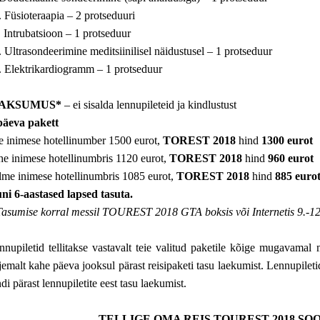
. Füsioteraapia – 2 protseduuri
. Intrubatsioon – 1 protseduur
. Ultrasondeerimine meditsiinilisel näidustusel – 1 protseduur
. Elektrikardiogramm – 1 protseduur
AKSUMUS*
– ei sisalda lennupileteid ja kindlustust
päeva pakett
e inimese hotellinumber 1500 eurot,
TOREST 2018
hind
1300 eurot
he inimese hotellinumbris 1120 eurot,
TOREST 2018
hind
960 eurot
lme inimese hotellinumbris 1085 eurot,
TOREST 2018
hind
885 euro
ni 6-aastased lapsed tasuta.
asumise korral messil TOUREST 2018 GTA boksis või Internetis 9.-12
nnupiletid tellitakse vastavalt teie valitud paketile kõige mugavamal
jemalt kahe päeva jooksul pärast reisipaketi tasu laekumist. Lennupiletid
di pärast lennupiletite eest tasu laekumist.
TELLIGE OMA REIS TOUREST 2018 S