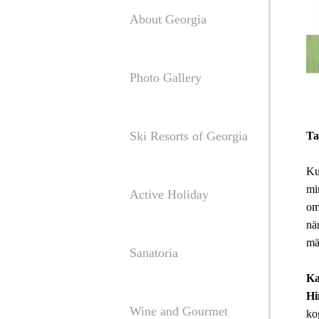
About Georgia
Photo Gallery
Ski Resorts of Georgia
Ta
Ku
mi
Active Holiday
om
nä
mä
Sanatoria
Ka
Hi
Wine and Gourmet
ko