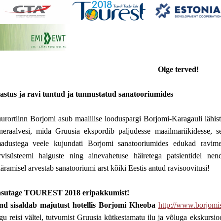
Olge terved!
astus ja ravi tuntud ja tunnustatud sanatooriumides
urortlinn Borjomi asub maalilise looduspargi Borjomi-Karagauli lähist
neraalvesi, mida Gruusia ekspordib paljudesse maailmariikidesse, se
adustega veele kujundati Borjomi sanatooriumides edukad ravimee
rvisüsteemi haiguste ning ainevahetuse häiretega patsientidel nen
äramisel arvestab sanatooriumi arst kõiki Eestis antud ravisoovitusi!
sutage TOUREST 2018 eripakkumist!
nd sisaldab majutust hotellis Borjomi Kheoba
http://www.borjom
gu reisi vältel, tutvumist Gruusia kütkestamatu ilu ja võluga ekskursi