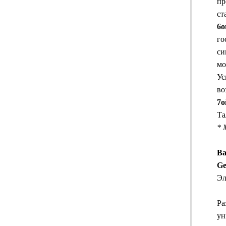
пр
ст
6о
го
си
мо
Ус
во
7о
Та
* 
В
Ge
Эл
Ра
ун