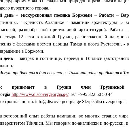
оцедур время можно насладиться природой и развлечься в наци
арого курортного города.
й день – экскурсионная поездка Боржоми – Рабати – Ва
стиницы. – Крепость Ахалцихе – памятник архитектуры 13 в
нагогой, разнообразной причудливой архитектурой. Рабати 
настырь 12 века в южной Грузии, расположенный на многоч
пения с фресками времен царицы Тамар и поэта Руставели, 
звращение в Боржоми.
й день
– завтрак в гостинице, переезд в Тбилиси (автотранспо
ллинн.
Могут прибавиться дни вылета из Таллинна и/или прибытия в Та
ас принимает в Грузии член Грузинской А
orgia
http://www.discovergeorgia.ge/
Тел +995 322 50 50 44
ектронная почта: info@discovergeorgia.ge Skype: discover.georgia
зносторонний опыт работы кампании во многих странах мира
иверситетом Тбилиси. Мы говорим по-английски и по-русски, и