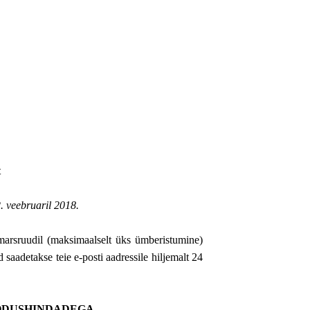
t
. veebruaril 2018.
 marsruudil (maksimaalselt üks ümberistumine)
 saadetakse teie e-posti aadressile hiljemalt 24
OODUSHINDADEGA