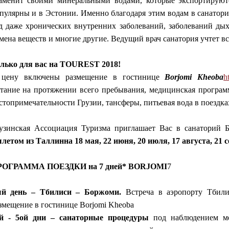
аменит своими минеральными водами, которые экспортируют
пулярны и в Эстонии. Именно благодаря этим водам в санатор
д даже хронических внутренних заболеваний, заболеваний ды
мена веществ и многие другие. Ведущий врач санатория учтет в
лько для вас на TOUREST 2018!
цену включены размещение в гостинице
Borjomi Kheoba
h
тание на протяжении всего пребывания, медицинская програм
стопримечательности Грузии, тансферы, питьевая вода в поездка
узинская Ассоциация Туризма приглашает Вас в санаторий 
летом из Таллинна 18 мая, 22 июня, 20 июля, 17 августа, 21 с
РОГРАММА ПОЕЗДКИ на 7 дней* BORJOMI
7
й день – Тбилиси – Боржоми.
Встреча в аэропорту Тбили
змещение в гостинице Borjomi Kheoba
й - 5ой дни – санаторные процедуры
под наблюдением ме