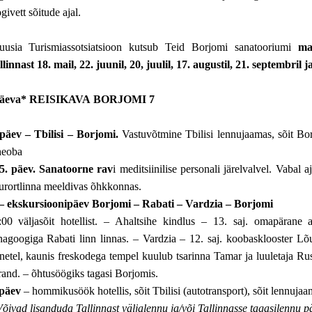
givett sõitude ajal.
uusia Turismiassotsiatsioon kutsub Teid Borjomi sanatooriumi
mai
llinnast 18. mail, 22. juunil, 20, juulil, 17. augustil, 21. septembril 
äeva* REISIKAVA BORJOMI 7
 päev – Tbilisi – Borjomi.
Vastuvõtmine Tbilisi lennujaamas, sõit Bor
eoba
-5. päev. Sanatoorne rav
i meditsiinilise personali järelvalvel. Vabal
urortlinna meeldivas õhkkonnas.
 – ekskursioonipäev Borjomi – Rabati – Vardzia – Borjomi
:00 väljasõit hotellist. – Ahaltsihe kindlus – 13. saj. omapärane a
nagoogiga Rabati linn linnas. – Vardzia – 12. saj. koobasklooster L
nnetel, kaunis freskodega tempel kuulub tsarinna Tamar ja luuletaja 
rand. – õhtusöögiks tagasi Borjomis.
 päev
– hommikusöök hotellis, sõit Tbilisi (autotransport), sõit lennujaa
Võivad lisanduda Tallinnast väljalennu ja/või Tallinnasse tagasilennu p