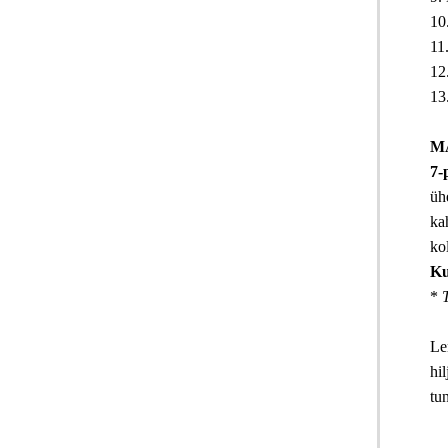
10
11
12
13
M
7-
üh
ka
ko
Ku
*
T
Le
hil
tun