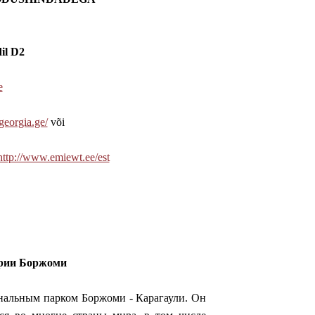
il D2
e
georgia.ge/
või
http://www.emiewt.ee/est
ории Боржоми
нальным парком Боржоми - Карагаули. Он