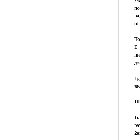
зн
по
ря
об
То
В 
пи
до
Гр
вы
П
1ы
ра
2о