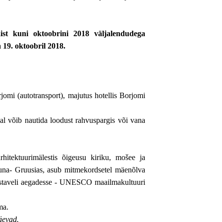
st kuni oktoobrini 2018 väljalendudega
ja 19. oktoobril 2018.
jomi (autotransport), majutus hotellis Borjomi
 ajal võib nautida loodust rahvuspargis või vana
rhitektuurimälestis õigeusu kiriku, mošee ja
õuna- Gruusias, asub mitmekordsetel mäenõlva
Rustaveli aegadesse - UNESCO maailmakultuuri
ma.
äevad.