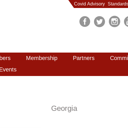
Covid Advisory
Standard
bers
Membership
Partners
Commi
Events
Georgia