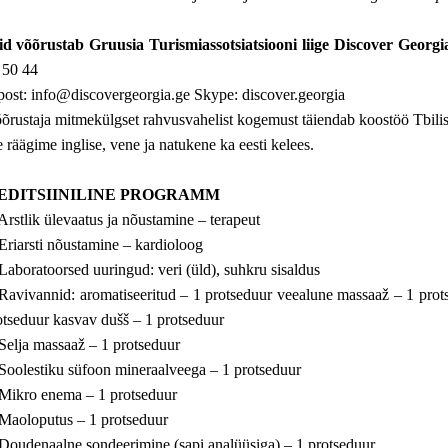
id võõrustab Gruusia Turismiassotsiatsiooni liige Discover Georgi
 50 44
post: info@discovergeorgia.ge Skype: discover.georgia
õrustaja mitmekülgset rahvusvahelist kogemust täiendab koostöö Tbilis
 räägime inglise, vene ja natukene ka eesti kelees.
EDITSIINILINE PROGRAMM
 Arstlik ülevaatus ja nõustamine – terapeut
 Eriarsti nõustamine – kardioloog
 Laboratoorsed uuringud: veri (üld), suhkru sisaldus
 Ravivannid: aromatiseeritud – 1 protseduur veealune massaaž – 1 pro
otseduur kasvav dušš – 1 protseduur
 Selja massaaž – 1 protseduur
 Soolestiku süfoon mineraalveega – 1 protseduur
 Mikro enema – 1 protseduur
 Maoloputus – 1 protseduur
 Doudenaalne sondeerimine (sapi analüüsiga) – 1 protseduur