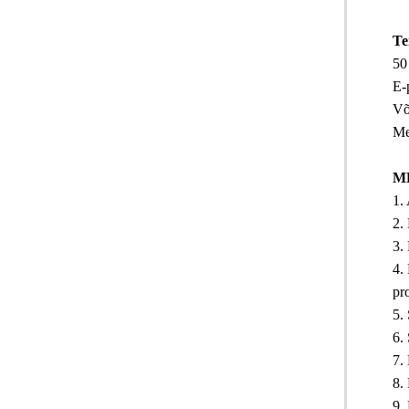
Te
50
E-
Võ
Me
M
1.
2.
3.
4.
pr
5.
6.
7.
8.
9.