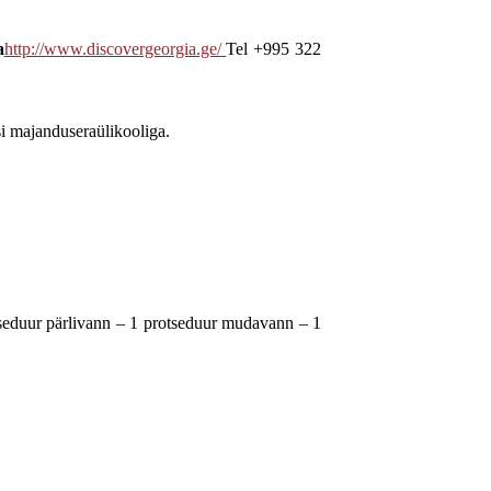
a
http://www.discovergeorgia.ge/
Tel +995 322
i majanduseraülikooliga.
tseduur pärlivann – 1 protseduur mudavann – 1