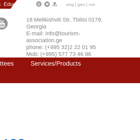
s
Education
eng
|
geo
|
rus
18 Melikishvili Str, Tbilisi 0179,
Georgia
E-mail: info@tourism-
association.ge
phone: (+995 32)2 22 01 95
Mob: (+995) 577 73 46 86
ttees
Services/Products