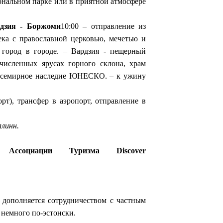
ональном парке или в приятной атмосфере
рдзия - Боржоми
10:00 – отправление из
ека с православной церковью, мечетью и
– город в городе. – Вардзия - пещерный
исленных ярусах горного склона, храм
- всемирное наследие ЮНЕСКО. – к ужину
рт), трансфер в аэропорт, отправление в
ллинн.
ссоциации Туризма Discover
 дополняется сотрудничеством с частным
 немного по-эстонски.