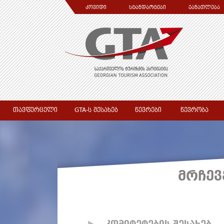
კოვიდი
სტანდარტები
განათლება
თავფურცელი
GTA-ს შესახებ
წევრები
წევრობა
მრჩევ